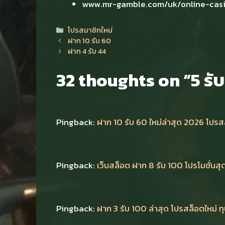
www.mr-gamble.com/uk/online-cas
Categories
โปรสมาชิกใหม่
ฝาก 10 รับ 60
ฝาก 4 รับ 44
32 thoughts on “5 รับ
Pingback:
ฝาก 10 รับ 60 ใหม่ล่าสุด 2026 โปรส
Pingback:
เว็บสล็อต ฝาก 8 รับ 100 โปรโมชั่นส
Pingback:
ฝาก 3 รับ 100 ล่าสุด โปรสล็อตใหม่ ท