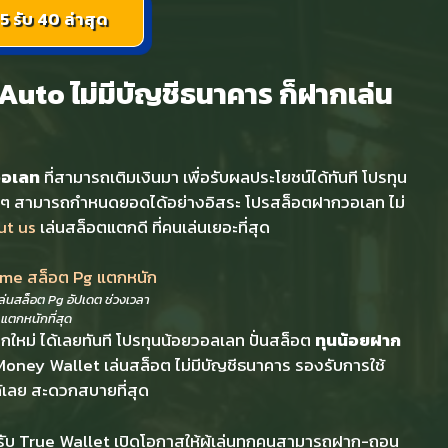
5 รับ 40 ล่าสุด
Auto ไม่มีบัญชีธนาคาร ก็ฝากเล่น
วอเลท
ที่สามารถเติมเงินมา เพื่อรับผลประโยชน์ได้ทันที โปรทุน
่าย ๆ สามารถกำหนดยอดได้อย่างอิสระ โปรสล็อตฝากวอเลท ไม่
ut us
เล่นสล็อตแตกดี ที่คนเล่นเยอะที่สุด
่นสล็อต Pg อัปเดต ช่วงเวลา
แตกหนักที่สุด
ิกใหม่ ได้เลยทันที โปรทุนน้อยวอลเลท ปั่นสล็อต
ทุนน้อยฝาก
oney Wallet เล่นสล็อต ไม่มีบัญชีธนาคาร รองรับการใช้
้เลย สะดวกสบายที่สุด
องรับ True Wallet เปิดโอกาสให้ผู้เล่นทุกคนสามารถฝาก-ถอน