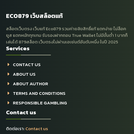
ECO879 เว็บสล็อตแท้
สล็อตเว็บตรง เว็บแท้ Eco879 รวมค่ายลิขสิทธิ์แท้ แตกง่าย ไม่ล็อค
ยูส แตกหนักทุกเกม รับรองฝากถอน True Wallet ไม่มีขั้นต่ำ 1 บาทก็
เล่นได้ 879สล็อต เว็บตรงไม่ผ่านเอเย่นต์อันดับหนึ่ง ในปี 2025
Services
CONTACT US
ABOUT US
ABOUT AUTHOR
TERMS AND CONDITIONS
RESPONSIBLE GAMBLING
Contact us
ติดต่อเรา:
Contact us