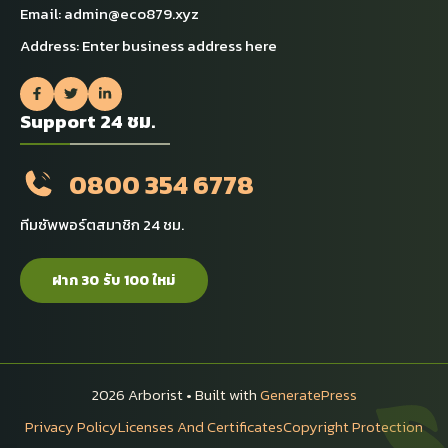
Email: admin@eco879.xyz
Address: Enter business address here
Support 24 ชม.
0800 354 6778
ทีมซัพพอร์ตสมาชิก 24 ชม.
ฝาก 30 รับ 100 ใหม่
2026 Arborist • Built with
GeneratePress
Privacy Policy
Licenses And Certificates
Copyright Protection