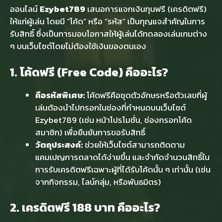
ออนไลน์
Ezybet789
เสนอการแจกเงินทุนฟรี (เครดิตฟรี)
ให้แก่ผู้เล่น โดยมี “โค้ด” หรือ “รหัส” เป็นกุญแจสำคัญในการ
รับสิทธิ์ ซึ่งเป็นการมอบโอกาสให้ผู้เล่นได้ทดลองเล่นเกมต่าง
ๆ บนเว็บไซต์โดยไม่ต้องใช้เงินของตนเอง
1. โค้ดฟรี (Free Code) คืออะไร?
คือรหัสพิเศษ:
โค้ดฟรีคือชุดตัวอักษรหรือตัวเลขที่ผู้
เล่นต้องนำไปกรอกในช่องที่กำหนดบนเว็บไซต์
Ezybet789 (เช่น หน้าโปรโมชั่น, ช่องกรอกโค้ด
สมาชิก) เพื่อยืนยันการขอรับสิทธิ์
วัตถุประสงค์:
ช่วยให้เว็บไซต์สามารถติดตาม
แคมเปญการตลาดได้ง่ายขึ้น และจำกัดจำนวนสิทธิ์ใน
การรับเครดิตฟรีเฉพาะผู้ที่ได้รับโค้ดนั้น ๆ เท่านั้น (เช่น
จากกิจกรรม, ไลน์กลุ่ม, หรือพันธมิตร)
2. เครดิตฟรี 188 บาท คืออะไร?