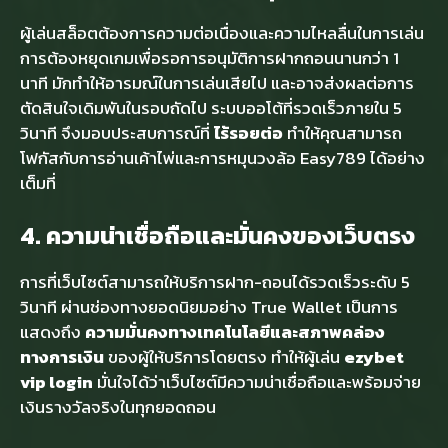
ผู้เล่นสล็อตต้องการความต่อเนื่องและความไหลลื่นในการเล่น
การต้องหยุดเกมเพื่อรอการอนุมัติการฝากถอนนานกว่า 1
นาที มักทำให้อารมณ์ในการเล่นเสียไป และอาจส่งผลต่อการ
ตัดสินใจเดิมพันในรอบถัดไป ระบบออโต้ที่รวดเร็วภายใน 5
วินาที จึงมอบประสบการณ์ที่
ไร้รอยต่อ
ทำให้คุณสามารถ
โฟกัสกับการอ่านเค้าไพ่และการหมุนวงล้อ Easy789 ได้อย่าง
เต็มที่
4. ความน่าเชื่อถือและมั่นคงของเว็บตรง
การที่เว็บไซต์สามารถให้บริการฝาก-ถอนได้รวดเร็วระดับ 5
วินาที ผ่านช่องทางยอดนิยมอย่าง True Wallet เป็นการ
แสดงถึง
ความมั่นคงทางเทคโนโลยีและสภาพคล่อง
ทางการเงิน
ของผู้ให้บริการโดยตรง ทำให้ผู้เล่น
ezybet
vip login
มั่นใจได้ว่าเว็บไซต์มีความน่าเชื่อถือและพร้อมจ่าย
เงินรางวัลจริงในทุกยอดถอน