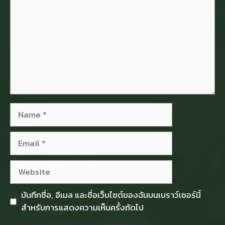
Name
Email
Website
บันทึกชื่อ, อีเมล และชื่อเว็บไซต์ของฉันบนเบราว์เซอร์นี้
สำหรับการแสดงความเห็นครั้งถัดไป