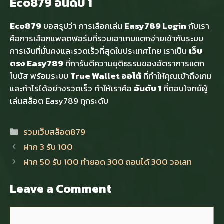
Eco879 อันดับ 1
Eco879
ขอสรุปว่า การเลือกเล่น
Easy789 Login
กับเรา
คือการเลือกแพลตฟอร์มที่รวมเอาเกมแตกง่ายเข้ากับระบบ
การเงินที่มั่นคงและรวดเร็วที่สุดในประเทศไทย เราเป็น
เว็บ
ตรง Easy789
ที่การันตีความยุติธรรมของอัตราการแตก
โบนัส พร้อมระบบ
True Wallet ออโต้
ที่ทำให้คุณเข้าถึงเกม
และกำไรได้อย่างรวดเร็ว ทำให้เราคือ
อันดับ 1
ที่ตอบโจทย์ผู้
เล่นสล็อต Easy789 ทุกระดับ
Categories
รวมเว็บสล็อต879
ฝาก 3 รับ 100
ฝาก 50 รับ 100 ทํายอด 300 ถอนได้ 300 วอเลท
Leave a Comment
Comment