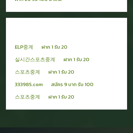
Recent Comments
ELP중계
บน
ฝาก 1 รับ 20
실시간스포츠중계
บน
ฝาก 1 รับ 20
스포츠중계
บน
ฝาก 1 รับ 20
333985.com
บน
สมัคร 9 บาท รับ 100
스포츠중계
บน
ฝาก 1 รับ 20