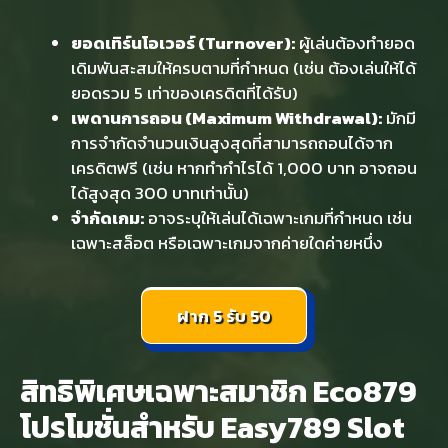
ยอดเทิร์นโอเวอร์ (Turnover):
ผู้เล่นต้องทำยอด
เดิมพันสะสมให้ครบตามที่กำหนด (เช่น ต้องเล่นให้ได้
ยอดรวม 5 เท่าของเครดิตที่ได้รับ)
เพดานการถอน (Maximum Withdrawal):
มักมี
การจำกัดจำนวนเงินสูงสุดที่สามารถถอนได้จาก
เครดิตฟรี (เช่น หากทำกำไรได้ 1,000 บาท อาจถอน
ได้สูงสุด 300 บาทเท่านั้น)
จำกัดเกม:
อาจระบุให้เล่นได้เฉพาะเกมที่กำหนด เช่น
เฉพาะสล็อต หรือเฉพาะเกมจากค่ายใดค่ายหนึ่ง
ฝาก 5 รับ 50
สิทธิพิเศษเฉพาะสมาชิก Eco879
โปรโมชั่นสำหรับ Easy789 Slot