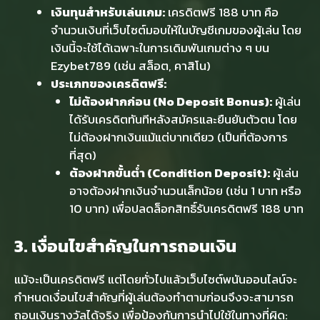
เงินทุนสำหรับเล่นเกม:
เครดิตฟรี 188 บาท คือ
จำนวนเงินที่เว็บไซต์มอบให้ในบัญชีเกมของผู้เล่น โดย
เงินนี้จะใช้ได้เฉพาะในการเดิมพันเกมต่าง ๆ บน
Ezybet789 (เช่น สล็อต, คาสิโน)
ประเภทของเครดิตฟรี:
ไม่ต้องฝากก่อน (No Deposit Bonus):
ผู้เล่น
ได้รับเครดิตทันทีหลังสมัครและยืนยันตัวตน โดย
ไม่ต้องฝากเงินแม้แต่บาทเดียว (เป็นที่ต้องการ
ที่สุด)
ต้องฝากขั้นต่ำ (Condition Deposit):
ผู้เล่น
อาจต้องฝากเงินจำนวนเล็กน้อย (เช่น 1 บาท หรือ
10 บาท) เพื่อปลดล็อกสิทธิ์รับเครดิตฟรี 188 บาท
3. เงื่อนไขสำคัญในการถอนเงิน
แม้จะเป็นเครดิตฟรี แต่โดยทั่วไปแล้วเว็บไซต์พนันออนไลน์จะ
กำหนดเงื่อนไขสำคัญที่ผู้เล่นต้องทำตามก่อนจึงจะสามารถ
ถอนเงินรางวัลได้จริง เพื่อป้องกันการนำไปใช้ในทางที่ผิด: