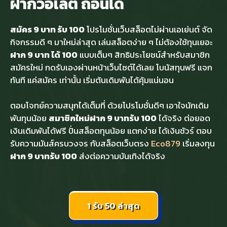
ฝากวอเล็ต ถอนได้
สมัคร 9 บาท รับ 100
โปรโมชั่นเว็บสล็อตไม่ผ่านเอเย่นต์ จัด
กิจกรรมดี ๆ มาใหม่ล่าสุด เล่นสล็อตง่าย ๆ ไม่ต้องใช้ทุนเยอะ
ฝาก 9 บาท ได้ 100
แบบเต็มๆ สิทธิประโยชน์สำหรับสมาชิก
สมัครใหม่ กดรับเองผ่านหน้าเว็บไซต์ได้เลย โบนัสทุนฟรี แจก
ทันที แค่สมัคร เท่านั้น เริ่มต้นเดิมพันได้คุ้มแน่นอน
ตอบโจทย์ความสนุกได้เต็มที่ ด้วยโปรโมชั่นดีๆ เอาใจนักเดิม
พันทุนน้อย
สมาชิกใหม่ฝาก 9 บาทรับ 100
ได้จริง ต่อยอด
เงินเดิมพันได้ฟรี ปั่นสล็อตทุนน้อย แตกง่าย ได้เงินชัวร์ ตอบ
รับความมันส์ครบวงจร กับสล็อตเว็บตรง
Eco879
เริ่มลงทุน
ฝาก 9 บาทรับ 100
ส่งต่อความบันเทิงได้จริง
1 รับ 50 ล่าสุด