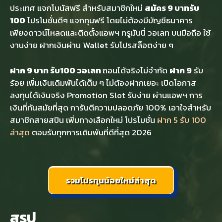
ประเทศ แจกโบนัสฟรี สำหรับสมาชิกใหม่
สมัคร 9 บาทรับ
100
โปรโมชั่นดีๆ แจกทุนฟรี โดยไม่ต้องมีบัญชีธนาคาร
เพียงดาวน์โหลดและติดตั้งแอพฯ ทรูมันนี่ วอเลท บนมือถือ ใช้
งานง่าย ฝากเงินผ่าน Wallet รับโปรสล็อตง่าย ๆ
ฝาก 9 บาท รับ100 วอเลท
ถอนได้จริงไม่จำกัด
ฝาก 9
รับ
ร้อย เพิ่มเงินเดิมพันได้เต็ม ๆ ไม่ต้องฝากเยอะ เปิดโอกาส
ลงทุนได้เงินจริง Promotion Slot รับง่าย ผ่านแอพฯ การ
เงินที่ทันสมัยที่สุด การันตีความปลอดภัย 100% เอาใจสำหรับ
สมาชิกสายสปิน เพิ่มทางเลือกใหม่ โปรโมชั่น
ฝาก 5 รับ 100
ล่าสุด
ตอบรับทุกการเดิมพันที่ดีที่สุด 2026
รวมโปรทุนน้อยใหม่ล่าสุด
สรุป