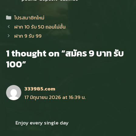
Categories
โปรสมาชิกใหม่
ฝาก 10 รับ 50 ถอนไม่อั้น
ฝาก 9 รับ 99
1 thought on “สมัคร 9 บาท รับ
100”
333985.com
17 มิถุนายน 2026 at 16:39 น.
Enjoy every single day