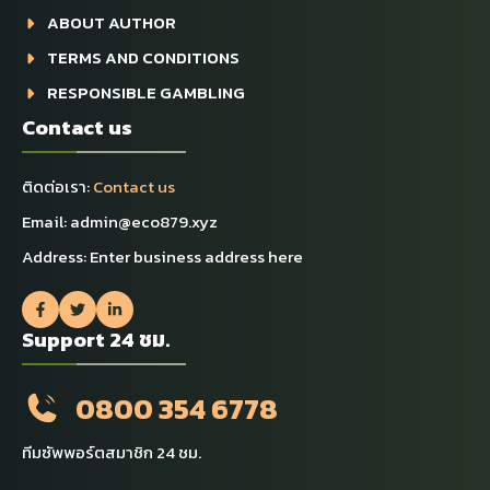
ABOUT AUTHOR
TERMS AND CONDITIONS
RESPONSIBLE GAMBLING
Contact us
ติดต่อเรา:
Contact us
Email: admin@eco879.xyz
Address: Enter business address here
Support 24 ชม.
0800 354 6778
ทีมซัพพอร์ตสมาชิก 24 ชม.