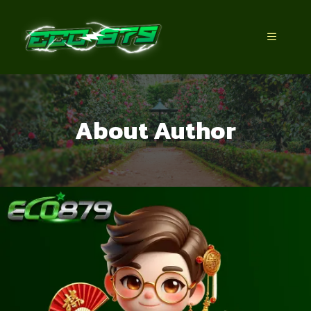
Skip
to
MENU
content
About Author