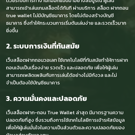
ด้วยระบบการทำงานที่ออกแบบมาอย่างสมบูรณ์ ผู้เล่น
สามารถเข้าเล่นเกมสล็อตได้ทันที ผ่านบริการ สล็อต ฝากถอน
true wallet ไม่มีบัญชีธนาคาร โดยไม่ต้องสร้างบัญชี
ธนาคาร ซึ่งทำให้กระบวนการเริ่มต้นเล่นง่าย และรวดเร็วมาก
ยิ่งขึ้น
2. ระบบการเงินที่ทันสมัย
เว็บสล็อตฝากถอนวอเลท ใช้เทคโนโลยีที่ทันสมัยทำให้การฝาก
ถอนเงินเป็นเรื่องง่าย รวดเร็ว และปลอดภัย เพื่อให้ผู้เล่น
สามารถเพลิดเพลินกับการเล่นได้อย่างไม่มีกังวล และไม่
จำเป็นต้องใช้บัญชีธนาคาร
3. ความมั่นคงและปลอดภัย
เว็บสล็อตฝาก-ถอน True Wallet ล่าสุด มีมาตรฐานความ
ปลอดภัยที่สูง ซึ่งรวมถึงการใช้เทคโนโลยีการเข้ารหัสข้อมูล
เพื่อให้ผู้เล่นมั่นใจในความเป็นส่วนตัวและความปลอดภัยของ
ข้อมูลส่วนตัวของตน