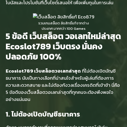
โบนัสและโปรโมชั่นที่เว็บไซต์เสนอให้ เพื่อเพิ่มทุนในการเล่น
รวมเกมสล็อต ลิขสิทธิ์แท้จากต่าง
ประเทศ มากกว่า 100 Games
5 ข้อดี เว็บสล็อต วอเลทใหม่ล่าสุด
Ecoslot789 เว็บตรง มั่นคง
ปลอดภัย 100%
Ecoslot789 เว็บสล็อตวอเลทล่าสุด
ที่ไม่ต้องเปิดบัญชี
ธนาคาร นับเป็นทางเลือกที่น่าสนใจสำหรับผู้เล่นที่ต้องการ
ความสะดวกสบาย และไม่ต้องกังวลเรื่องเครดิตที่เข้าช้า นี่คือ
5 ข้อดีของเว็บสล็อตวอเลทล่าสุดที่ทุกคนจะต้องพึงพอใจ
อย่างแน่นอน
1. ไม่ต้องเปิดบัญชีธนาคาร