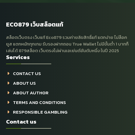
ECO879 เว็บสล็อตแท้
สล็อตเว็บตรง เว็บแท้ Eco879 รวมค่ายลิขสิทธิ์แท้ แตกง่าย ไม่ล็อค
ยูส แตกหนักทุกเกม รับรองฝากถอน True Wallet ไม่มีขั้นต่ำ 1 บาทก็
เล่นได้ 879สล็อต เว็บตรงไม่ผ่านเอเย่นต์อันดับหนึ่ง ในปี 2025
Services
CONTACT US
ABOUT US
ABOUT AUTHOR
TERMS AND CONDITIONS
RESPONSIBLE GAMBLING
Contact us