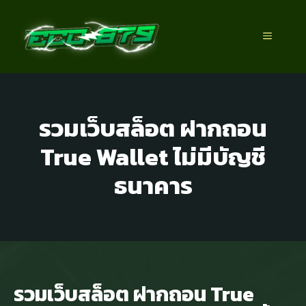
Skip
to
MENU
content
รวมเว็บสล็อต ฝากถอน
True Wallet ไม่มีบัญชี
ธนาคาร
รวมเว็บสล็อต ฝากถอน True