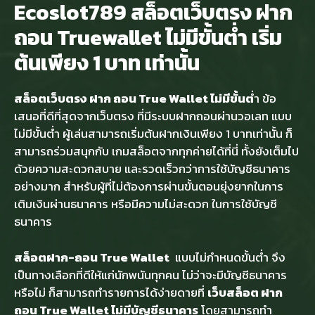
Ecoslot789 สล็อตเว็บตรง ฝาก
ถอน Truewallet ไม่มีขั้นต่ำ เริ่ม
ต้นเพียง 1 บาท เท่านั้น
สล็อตเว็บตรง ฝาก ถอน True Wallet ไม่มีขั้นต
่ำ ข้อ
เสนอที่ดีที่สุดจากเว็บตรง ที่มีระบบฝากถอนผ่านวอเลท แบบ
ไม่มีขั้นต่ำ ผู้เล่นสามารถเริ่มต้นฝากเงินเพียง 1 บาทเท่านั้น ก็
สามารถร่วมสนุกกับ เกมสล็อตจากทุกค่ายได้ที่นี่ ทั้งยังเต็มไป
ด้วยความสะดวกสบาย และรวดเร็วกว่าการใช้บัญชีธนาคาร
อย่างมาก สำหรับผู้ที่ไม่ต้องการผ่านขั้นตอนยุ่งยากในการ
เติมเงินผ่านธนาคาร หรือมีความไม่สะดวก ในการใช้บัญชี
ธนาคาร
สล็อตฝาก-ถอน True Wallet
แบบไม่กำหนดขั้นต่ำ จึง
เป็นทางเลือกที่ดีให้แก่นักพนันทุกคน ไม่ว่าจะมีบัญชีธนาคาร
หรือไม่ ก็สามารถทำรายการได้ง่ายดายที่
เว็บสล็อต ฝาก
ถอน True Wallet ไม่มีบัญชีธนาคาร
โดยสามารถทำ