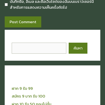
บันทึกชื่อ, อีเมล และชื่อเว็บไซต์ของฉันบนเบราว์เซอร์นี้
สำหรับการแสดงความเห็นครั้งถัดไป
ค้นหา
ค้นหา
Recent Posts
ฝาก 9 รับ 99
สมัคร 9 บาท รับ 100
ฝาก 10 รับ 50 ถอนไม่อั้น