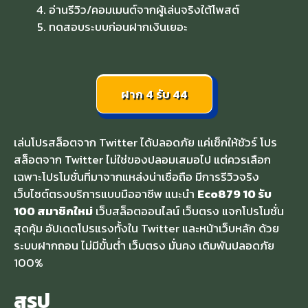
อ่านรีวิว/คอมเมนต์จากผู้เล่นจริงใต้โพสต์
ทดสอบระบบก่อนฝากเงินเยอะ
ฝาก 4 รับ 44
เล่นโปรสล็อตจาก Twitter ได้ปลอดภัย แค่เช็กให้ชัวร์ โปร
สล็อตจาก Twitter ไม่ใช่ของปลอมเสมอไป แต่ควรเลือก
เฉพาะโปรโมชั่นที่มาจากแหล่งน่าเชื่อถือ มีการรีวิวจริง
เว็บไซต์ตรงบริการแบบมืออาชีพ แนะนำ
Eco879 10 รับ
100 สมาชิกใหม่
เว็บสล็อตออนไลน์ เว็บตรง แจกโปรโมชั่น
สุดคุ้ม อัปเดตโปรแรงทั้งใน Twitter และหน้าเว็บหลัก ด้วย
ระบบฝากถอน ไม่มีขั้นต่ำ เว็บตรง มั่นคง เดิมพันปลอดภัย
100%
สรุป