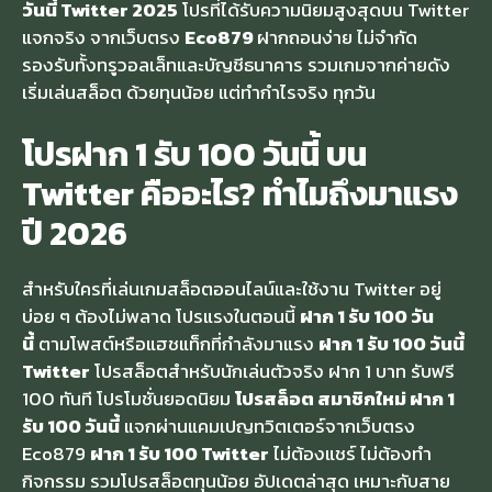
วันนี้ Twitter 2025
โปรที่ได้รับความนิยมสูงสุดบน Twitter
แจกจริง จากเว็บตรง
Eco879
ฝากถอนง่าย ไม่จำกัด
รองรับทั้งทรูวอลเล็ทและบัญชีธนาคาร รวมเกมจากค่ายดัง
เริ่มเล่นสล็อต ด้วยทุนน้อย แต่ทำกำไรจริง ทุกวัน
โปรฝาก 1 รับ 100 วันนี้ บน
Twitter คืออะไร? ทำไมถึงมาแรง
ปี 2026
สำหรับใครที่เล่นเกมสล็อตออนไลน์และใช้งาน Twitter อยู่
บ่อย ๆ ต้องไม่พลาด โปรแรงในตอนนี้
ฝาก 1 รับ 100 วัน
นี้
ตามโพสต์หรือแฮชแท็กที่กำลังมาแรง
ฝาก 1 รับ 100 วันนี้
Twitter
โปรสล็อตสำหรับนักเล่นตัวจริง ฝาก 1 บาท รับฟรี
100 ทันที โปรโมชั่นยอดนิยม
โปรสล็อต สมาชิกใหม่ ฝาก 1
รับ 100 วันนี้
แจกผ่านแคมเปญทวิตเตอร์จากเว็บตรง
Eco879
ฝาก 1 รับ 100 Twitter
ไม่ต้องแชร์ ไม่ต้องทำ
กิจกรรม รวมโปรสล็อตทุนน้อย อัปเดตล่าสุด เหมาะกับสาย