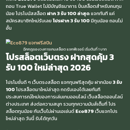
ถอน True Wallet ไม่มีบัญชีธนาคาร ปั่นสล็อตสำหรับคนทุน
น้อย โปรโบนัสสล็อต
ฝาก 3 รับ 100 ล่าสุด
แจกทันที แค่
สมัครสมาชิกใหม่รับเลย
โปรฝาก 3 รับ 100
มีทุนน้อย ถอนไม่
อั้น
ฉีกกฎของวงการเกมสล็อต แจกฟีเจอร์ เริ่มต้นที่ 1 บาท
โปรสล็อตเว็บตรง ฝากสุดคุ้ม 3
รับ 100 ใหม่ล่าสุด 2026
โปรโมชั่นดี ๆ เว็บตรงสล็อต แจกทุนฟรีสุดคุ้ม ฝากน้อย
3 รับ
100
โปรสล็อตมาใหม่ล่าสุด กดรับเองได้เลยทันที
ประสบการณ์ใหม่ของการเล่นเกมออนไลน์ เว็บสล็อตออนไลน์
ต่างประเทศ ส่งต่อความสนุก รวมทุกความมันส์เต็มที่ โปร
สล็อตทุนน้อย กับเว็บไม่ผ่านเอเย่นต์
Eco879
เว็บแจกโปร
ใหม่ล่าสุด วันนี้ รับได้ทุกวัน