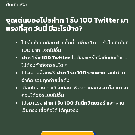
ปั่นตัวจริง
จุดเด่นของโปรฝาก 1 รับ 100 Twitter มา
แรงที่สุด วันนี้ มีอะไรบ้าง?
โปรโมชั่นทุนน้อย ฝากขั้นต่ำ เพียง 1 บาท รับโบนัสทันที
100 บาท แจกไม่อั้น
ฝาก 1 รับ 100 Twitter
ไม่ต้องแชร์หรือยืนยันตัวตน
ไม่ต้องทำกิจกรรมใด ๆ
โปรเล่นสล็อตฟรี
ฝาก 1 รับ 100 รวมค่าย
เล่นได้ ไม่
จำกัด รวมทุกค่ายชื่อดัง
เงื่อนไขง่าย ทำเทิร์นน้อย เพียงทำยอดครบ ก็สามารถ
ถอนได้จริงแบบไม่อั้น
โปรมาแรง
ฝาก 1 รับ 100 วันนี้ทวิตเตอร์
แจกผ่าน
เว็บตรง เชื่อถือได้ ได้ทุนจริง