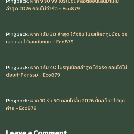
Pingback:
ฝาก 9 รับ 99 โปรโมชั่นสล็อตออนไลน์มาใหม่
ล่าสุด 2026 ถอนไม่จำกัด - Eco879
Pingback:
ฝาก 1 รับ 30 ล่าสุด ได้จริง โปรสล็อตทุนน้อย วอ
เลท ถอนได้เลยทั้งหมด - Eco879
Pingback:
ฝาก 1 รับ 40 โปรทุนน้อยล่าสุด ได้จริง ถอนได้ไม่
ต้องทำกิจกรรม - Eco879
Pingback:
ฝาก 10 รับ 50 ถอนไม่อั้น 2026 ปั่นสล็อตได้ทุก
ค่าย - Eco879
Leave a Comment