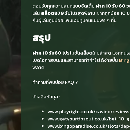
ตอบรับทุกความสนุกแบบจัดเต็ม
ฝาก 10 รับ 60 
เล่น
สล็อต879
รับโปรสุดพิเศษ ฝากทุกน้อย 10 บา
กับผู้เล่นทุนน้อย เพิ่มเงินทุนกันแบบฟรี ๆ ที่นี่
สรุป
ฝาก 10 รับ60
โปรโมชั่นสล็อตใหม่ล่าสุด แจกทุนเล่
เปิดโอกาสชนะและสามารถทำกำไรได้ง่ายขึ้น
Bing
พลาด
คำถามที่พบบ่อย FAQ ?
อ้างอิงข้อมูล :
www.playright.co.uk/casino/reviews
www.getyourtipsout.co.uk/bet-10-
www.bingoparadise.co.uk/slots/dep