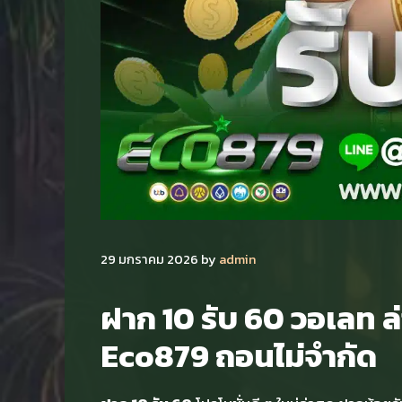
29 มกราคม 2026
by
admin
ฝาก 10 รับ 60 วอเลท ล
Eco879 ถอนไม่จำกัด