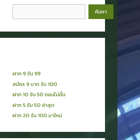
ค้นหา
ค้นหา
Recent Posts
ฝาก 9 รับ 99
สมัคร 9 บาท รับ 100
ฝาก 10 รับ 50 ถอนไม่อั้น
ฝาก 5 รับ 50 ล่าสุด
ฝาก 20 รับ 100 มาใหม่