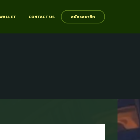
 WALLET
CONTACT US
สมัครสมาชิก