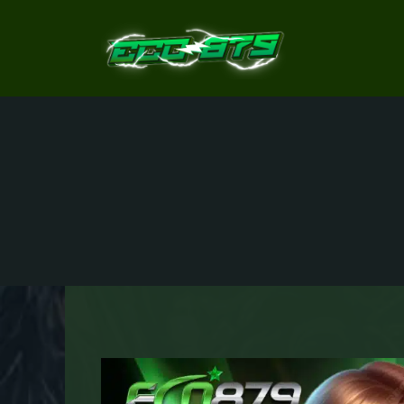
Skip
to
content