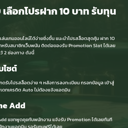
 เลือกโปรฝาก 10 บาท รับทุน
เล่นเกมออนไลน์ได้ง่ายยิ่งขึ้น แนะนำโปรสล็อตสุดคุ้ม ฝาก 10
ศษสำหรับสมาชิกเว็บพนัน ติดต่อของรับ Promotion Slot ได้เลย
้ 2 ช่องทาง ดังนี้
็บไซต์
 กดรับโปรสล็อตง่าย ๆ หลังการลงทะเบียน กรอกข้อมูล เข้าสู่
พเดทเครดิต Auto ไม่ต้องแจ้งแอดมิน
Line Add
dd แชทพูดคุยกับพนักงาน แจ้งรับ Promotion ได้เลยทันที
ักงานแอดมิน รอรับทุนฟรีได้เลย