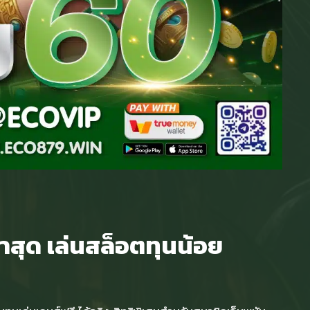
่าสุด เล่นสล็อตทุนน้อย