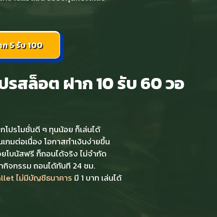
ก 5 รับ 100
โปรสล็อต ฝาก 10 รับ 60 วอ
ปรโมชั่นดี ๆ ทุนน้อย ก็เล่นได้
่นเกมต่อเนื่อง โอกาสทำเงินง่ายขึ้น
ยโบนัสฟรี ก็ถอนได้จริง ไม่จำกัด
องทำกิจกรรม ถอนได้ทันที 24 ชม.
let ไม่มีบัญชีธนาคาร
มี 1 บาท เล่นได้