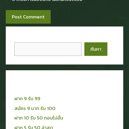
ค้นหา
ค้นหา
Recent Posts
ฝาก 9 รับ 99
สมัคร 9 บาท รับ 100
ฝาก 10 รับ 50 ถอนไม่อั้น
ฝาก 5 รับ 50 ล่าสุด