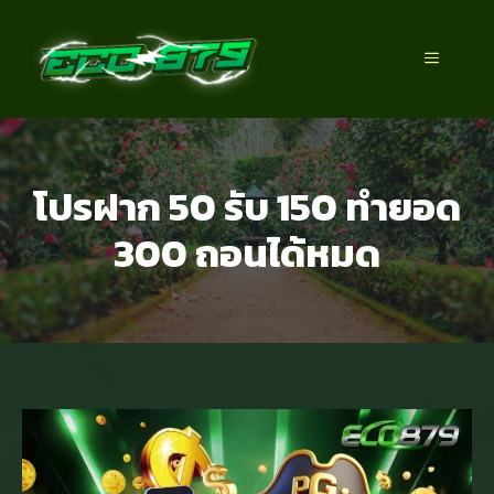
Skip
to
MENU
content
โปรฝาก 50 รับ 150 ทํายอด
300 ถอนได้หมด