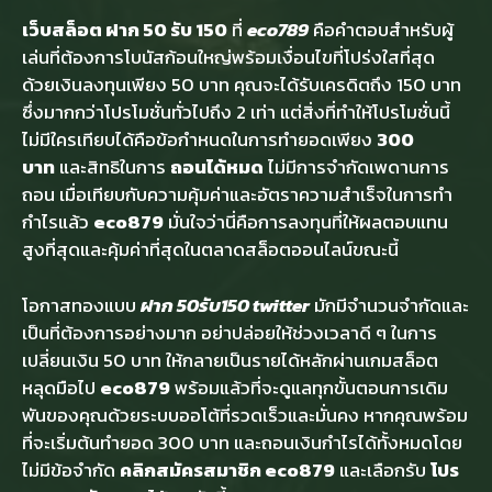
เว็บสล็อต ฝาก 50 รับ 150
ที่
eco789
คือคำตอบสำหรับผู้
เล่นที่ต้องการโบนัสก้อนใหญ่พร้อมเงื่อนไขที่โปร่งใสที่สุด
ด้วยเงินลงทุนเพียง 50 บาท คุณจะได้รับเครดิตถึง 150 บาท
ซึ่งมากกว่าโปรโมชั่นทั่วไปถึง 2 เท่า แต่สิ่งที่ทำให้โปรโมชั่นนี้
ไม่มีใครเทียบได้คือข้อกำหนดในการทำยอดเพียง
300
บาท
และสิทธิในการ
ถอนได้หมด
ไม่มีการจำกัดเพดานการ
ถอน เมื่อเทียบกับความคุ้มค่าและอัตราความสำเร็จในการทำ
กำไรแล้ว
eco879
มั่นใจว่านี่คือการลงทุนที่ให้ผลตอบแทน
สูงที่สุดและคุ้มค่าที่สุดในตลาดสล็อตออนไลน์ขณะนี้
โอกาสทองแบบ
ฝาก 50รับ150 twitter
มักมีจำนวนจำกัดและ
เป็นที่ต้องการอย่างมาก อย่าปล่อยให้ช่วงเวลาดี ๆ ในการ
เปลี่ยนเงิน 50 บาท ให้กลายเป็นรายได้หลักผ่านเกมสล็อต
หลุดมือไป
eco879
พร้อมแล้วที่จะดูแลทุกขั้นตอนการเดิม
พันของคุณด้วยระบบออโต้ที่รวดเร็วและมั่นคง หากคุณพร้อม
ที่จะเริ่มต้นทำยอด 300 บาท และถอนเงินกำไรได้ทั้งหมดโดย
ไม่มีข้อจำกัด
คลิกสมัครสมาชิก eco879
และเลือกรับ
โปร