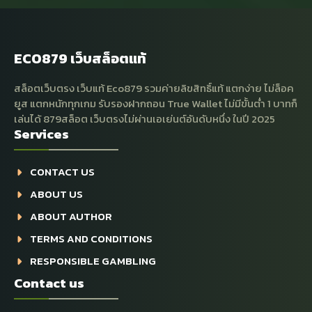
ECO879 เว็บสล็อตแท้
สล็อตเว็บตรง เว็บแท้ Eco879 รวมค่ายลิขสิทธิ์แท้ แตกง่าย ไม่ล็อค
ยูส แตกหนักทุกเกม รับรองฝากถอน True Wallet ไม่มีขั้นต่ำ 1 บาทก็
เล่นได้ 879สล็อต เว็บตรงไม่ผ่านเอเย่นต์อันดับหนึ่ง ในปี 2025
Services
CONTACT US
ABOUT US
ABOUT AUTHOR
TERMS AND CONDITIONS
RESPONSIBLE GAMBLING
Contact us