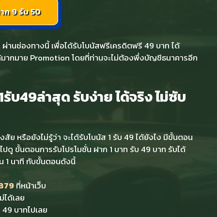
าก 9 รับ 50
่านช่องทางนี้ เพื่อได้รับโบนัสฟรีเครดิตฟรี 49 บาท ได้
้มากมาย Promotion โดยที่ท่านจะไม่ต้องพึ่งบัญชีธนาคารอีก
รับ49ล่าสุด รับง่าย ได้จริง ไม่ซับ
ัย หรือยังไม่รู้ว่า จะได้รับโบนัส 1 รับ 49 ได้ยังไง มีขั้นตอน
ปดู ขั้นตอนการรับโปรโมชั่น ฝาก 1 บาท รับ 49 บาท รับได้
 1 นาที กับขั้นตอนดังนี้
879
ที่หน้าเว็บ
ม่ได้เลย
ัส 49 บาทไปเลย