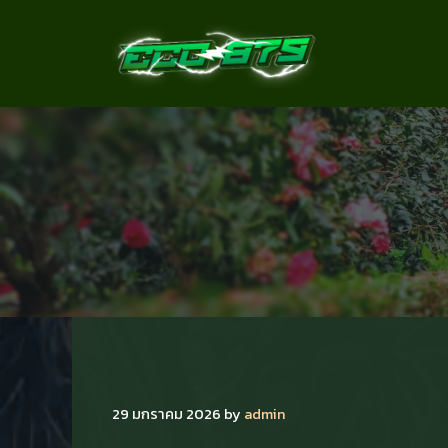
Skip
to
content
29 มกราคม 2026
by
admin