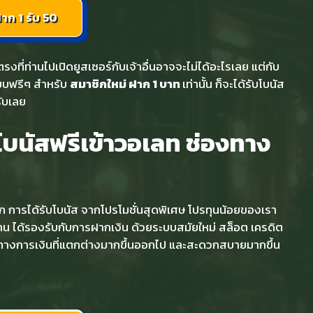
าก 1 รับ 50
งที่ท่านไปเปิดยูสเซอร์กับเจ้าอื่นอาจจะไม่ได้อะไรเลย แต่กับ
แบบฟรีๆ สำหรับ
สมาชิกใหม่ ฝาก 1 บาท
เท่านั้น ก็จะได้รับโบนัส
รับเลย
บโบนัสฟรีเข้าวอเลท ช่องทาง
ก การได้รับโบนัส จากโปรโมชั่นสุดพิเศษ โปรทุนน้อยของเรา
่าน ได้รองรับกับการฝากเงิน ด้วยระบบสมัยใหม่ สล็อต เครดิต
รทางการเงินที่แตกต่างมากขึ้นออกไป และสะดวกสบายมากขึ้น