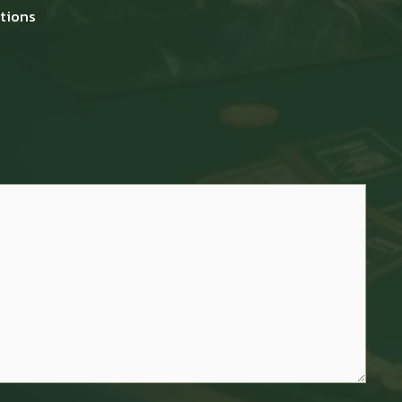
tions