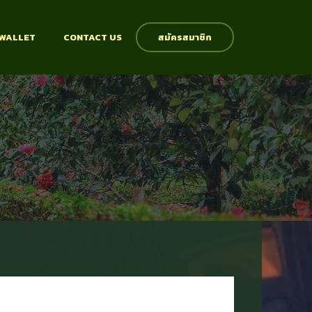
 WALLET
CONTACT US
สมัครสมาชิก