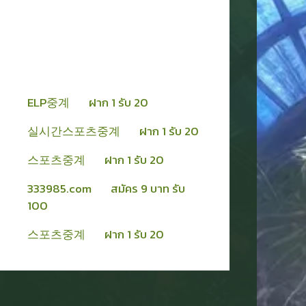
Recent
Comments
ELP중계
บน
ฝาก 1 รับ 20
실시간스포츠중계
บน
ฝาก 1 รับ 20
스포츠중계
บน
ฝาก 1 รับ 20
333985.com
บน
สมัคร 9 บาท รับ
100
스포츠중계
บน
ฝาก 1 รับ 20