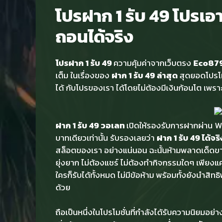
โปรฝาก 1 รับ 49 โปรเอ
ถอนได้จริง
โปรฝาก 1 รับ 49
ความคุ้มค่าจากเว็บตรง
Eco87
เต็ม ในเรื่องของ
ฝาก 1 รับ 49 ล่าสุด
สุดยอดโปรโมช
ได้ กับโปรของเรา ได้โดยไม่ต้องมีเงินก้อนโต เพรา
ฝาก 1 รับ 49 วอเลท
เปิดให้รองรับการฝากผ่าน Wal
บาทเดียวเท่านั้น รับรองเลยว่า
ฝาก 1 รับ 49 ได้จร
สล็อตของเรา อย่างแน่นอน ฉะนั้นห้ามพลาดเด็ดขาด 
ยุ่งยาก ไม่ต้องแชร์ ไม่ต้องทำกิจกรรมใดๆ เพียงแค่
ใครก็รับได้ทั้งหมด ไม่มีข้อห้าม พร้อมทั้งยังนำสิท
ด้วย
ถือเป็นหนึ่งในโปรโมชั่นที่กำลังได้รับความนิยมอย