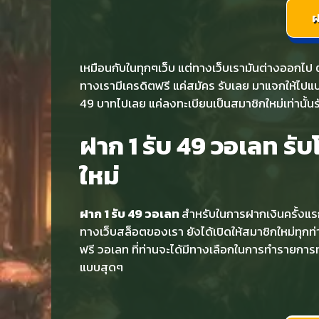
ฝ
เหมือนกับในทุกๆเว็บ แต่ทางเว็บเรามันต่างออกไป ตร
ทางเรามีเครดิตฟรี แค่สมัคร รับเลย มาแจกให้ไป
49 บาทไปเลย แค่ลงทะเบียนเป็นสมาชิกใหม่เท่านั้น
ฝาก 1 รับ 49 วอเลท รั
ใหม่
ฝาก 1 รับ 49 วอเลท
สำหรับในการฝากเงินครั้งแร
ทางเว็บสล็อตของเรา ยังได้เปิดให้สมาชิกใหม่ทุกท
ฟรี วอเลท ที่ท่านจะได้มีทางเลือกในการทำรายกา
แบบสุดๆ