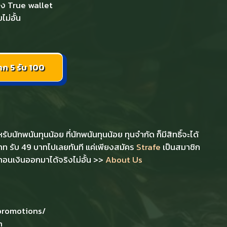
าง True wallet
ไม่อั้น
ก 5 รับ 100
บนักพนันทุนน้อย ที่นักพนันทุนน้อย ทุนจำกัด ก็มีสิทธิ์จะได้
าท รับ 49 บาทไปเลยทันที แค่เพียงสมัคร
Strafe
เป็นสมาชิก
ับถอนเงินออกมาได้จริงไม่อั้น >>
About Us
promotions/
n