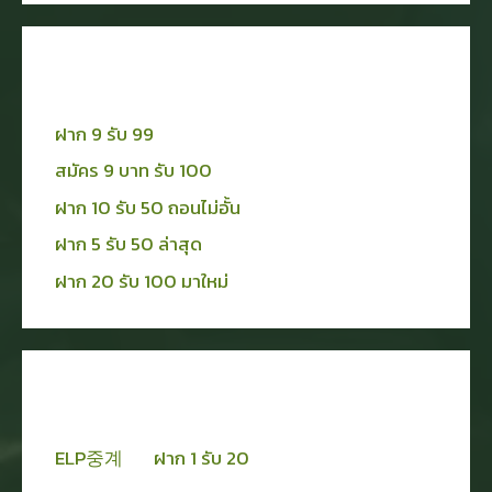
Recent Posts
ฝาก 9 รับ 99
สมัคร 9 บาท รับ 100
ฝาก 10 รับ 50 ถอนไม่อั้น
ฝาก 5 รับ 50 ล่าสุด
ฝาก 20 รับ 100 มาใหม่
Recent Comments
ELP중계
บน
ฝาก 1 รับ 20