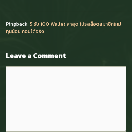
Pingback:
5 รับ 100 Wallet ล่าสุด โปรสล็อตสมาชิกใหม่
ทุนน้อย ถอนได้จริง
Leave a Comment
Comment