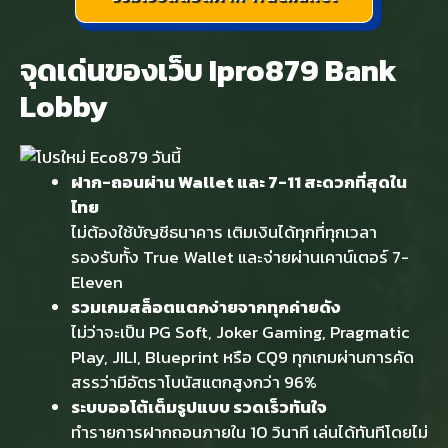
จุดเด่นของเว็บ Ipro879 Bank
Lobby
ฝาก-ถอนผ่าน Wallet และ 7-11 สะดวกที่สุดใน
ไทย
ไม่ต้องใช้บัญชีธนาคาร เติมเงินได้ทุกที่ทุกเวลา
รองรับทั้ง True Wallet และจ่ายผ่านเคาน์เตอร์ 7-
Eleven
รวมเกมสล็อตแตกง่ายจากทุกค่ายดัง
ไม่ว่าจะเป็น PG Soft, Joker Gaming, Pragmatic
Play, JILI, Blueprint หรือ CQ9 ทุกเกมผ่านการคัด
สรรว่ามีอัตราโบนัสแตกสูงกว่า 96%
ระบบออโต้เต็มรูปแบบ รวดเร็วทันใจ
ทำรายการฝากถอนภายใน 10 วินาที เล่นได้ทันทีโดยไม่