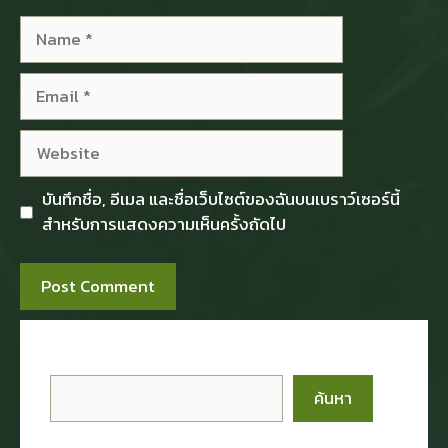
Name
Email
Website
บันทึกชื่อ, อีเมล และชื่อเว็บไซต์ของฉันบนเบราว์เซอร์นี้
สำหรับการแสดงความเห็นครั้งถัดไป
ค้นหา
ค้นหา