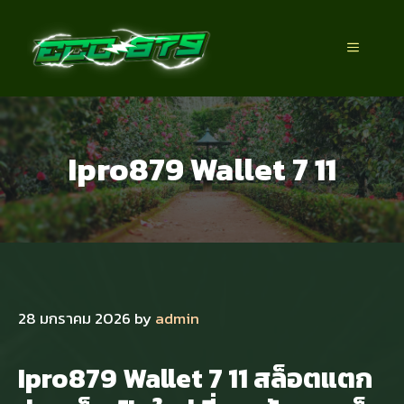
Skip
to
MENU
content
Ipro879 Wallet 7 11
28 มกราคม 2026
by
admin
Ipro879 Wallet 7 11 สล็อตแตก