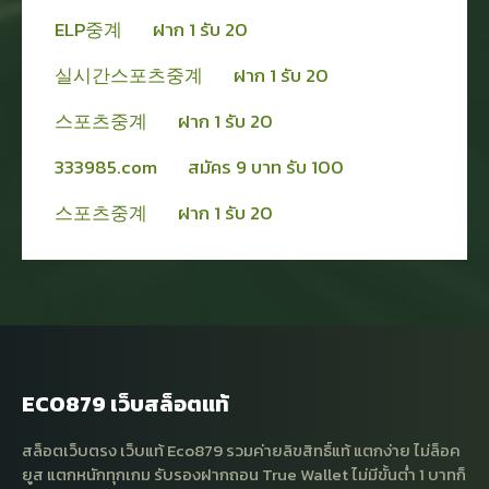
ELP중계
บน
ฝาก 1 รับ 20
실시간스포츠중계
บน
ฝาก 1 รับ 20
스포츠중계
บน
ฝาก 1 รับ 20
333985.com
บน
สมัคร 9 บาท รับ 100
스포츠중계
บน
ฝาก 1 รับ 20
ECO879 เว็บสล็อตแท้
สล็อตเว็บตรง เว็บแท้ Eco879 รวมค่ายลิขสิทธิ์แท้ แตกง่าย ไม่ล็อค
ยูส แตกหนักทุกเกม รับรองฝากถอน True Wallet ไม่มีขั้นต่ำ 1 บาทก็