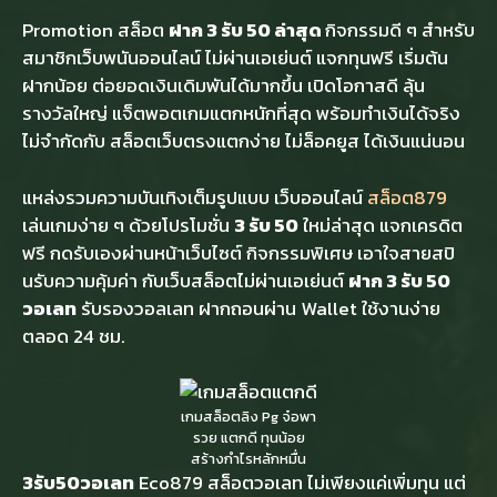
Promotion สล็อต
ฝาก 3 รับ 50 ล่าสุด
กิจกรรมดี ๆ สำหรับ
สมาชิกเว็บพนันออนไลน์ ไม่ผ่านเอเย่นต์ แจกทุนฟรี เริ่มต้น
ฝากน้อย ต่อยอดเงินเดิมพันได้มากขึ้น เปิดโอกาสดี ลุ้น
รางวัลใหญ่ แจ็ตพอตเกมแตกหนักที่สุด พร้อมทำเงินได้จริง
ไม่จำกัดกับ สล็อตเว็บตรงแตกง่าย ไม่ล็อคยูส ได้เงินแน่นอน
แหล่งรวมความบันเทิงเต็มรูปแบบ เว็บออนไลน์
สล็อต879
เล่นเกมง่าย ๆ ด้วยโปรโมชั่น
3 รับ 50
ใหม่ล่าสุด แจกเครดิต
ฟรี กดรับเองผ่านหน้าเว็บไซต์ กิจกรรมพิเศษ เอาใจสายสปิ
นรับความคุ้มค่า กับเว็บสล็อตไม่ผ่านเอเย่นต์
ฝาก 3 รับ 50
วอเลท
รับรองวอลเลท ฝากถอนผ่าน Wallet ใช้งานง่าย
ตลอด 24 ชม.
เกมสล็อตลิง Pg จ๋อพา
รวย แตกดี ทุนน้อย
สร้างกำไรหลักหมื่น
3รับ50วอเลท
Eco879 สล็อตวอเลท ไม่เพียงแค่เพิ่มทุน แต่