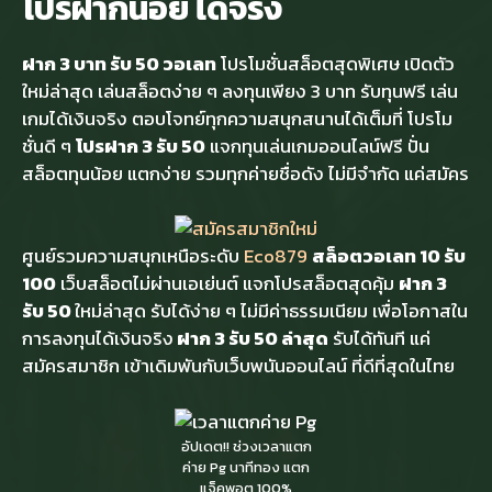
โปรฝากน้อย ได้จริง
ฝาก 3 บาท รับ 50 วอเลท
โปรโมชั่นสล็อตสุดพิเศษ เปิดตัว
ใหม่ล่าสุด เล่นสล็อตง่าย ๆ ลงทุนเพียง 3 บาท รับทุนฟรี เล่น
เกมได้เงินจริง ตอบโจทย์ทุกความสนุกสนานได้เต็มที่ โปรโม
ชั่นดี ๆ
โปรฝาก 3 รับ 50
แจกทุนเล่นเกมออนไลน์ฟรี ปั่น
สล็อตทุนน้อย แตกง่าย รวมทุกค่ายชื่อดัง ไม่มีจำกัด แค่สมัคร
ศูนย์รวมความสนุกเหนือระดับ
Eco879
สล็อตวอเลท 10 รับ
100
เว็บสล็อตไม่ผ่านเอเย่นต์ แจกโปรสล็อตสุดคุ้ม
ฝาก 3
รับ 50
ใหม่ล่าสุด รับได้ง่าย ๆ ไม่มีค่าธรรมเนียม เพื่อโอกาสใน
การลงทุนได้เงินจริง
ฝาก 3 รับ 50 ล่าสุด
รับได้ทันที แค่
สมัครสมาชิก เข้าเดิมพันกับเว็บพนันออนไลน์ ที่ดีที่สุดในไทย
อัปเดต!! ช่วงเวลาแตก
ค่าย Pg นาทีทอง แตก
แจ็คพอต 100%