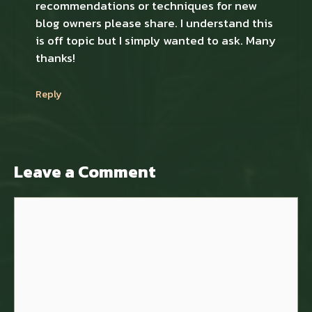
recommendations or techniques for new
blog owners please share. I understand this
is off topic but I simply wanted to ask. Many
thanks!
Reply
Leave a Comment
Comment