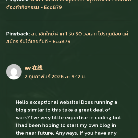
ต้องทำกิจกรรม - Eco879
Pingback:
สมาชิกใหม่ ฝาก 1 รับ 50 วอเลท โปรทุนน้อย แค่
สมัคร รับได้เลยทันที - Eco879
av 在线
2 กุมภาพันธ์ 2026 at 9:12 น.
Hello exceptional website! Does running a
blog similar to this take a great deal of
work? I’ve very little expertise in coding but
I had been hoping to start my own blog in
the near future. Anyways, if you have any