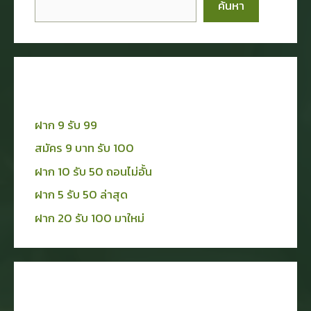
ค้นหา
Recent Posts
ฝาก 9 รับ 99
สมัคร 9 บาท รับ 100
ฝาก 10 รับ 50 ถอนไม่อั้น
ฝาก 5 รับ 50 ล่าสุด
ฝาก 20 รับ 100 มาใหม่
Recent Comments