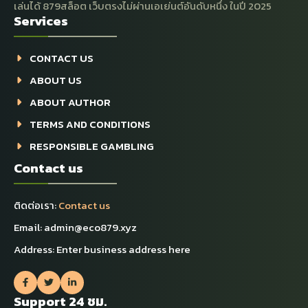
เล่นได้ 879สล็อต เว็บตรงไม่ผ่านเอเย่นต์อันดับหนึ่ง ในปี 2025
Services
CONTACT US
ABOUT US
ABOUT AUTHOR
TERMS AND CONDITIONS
RESPONSIBLE GAMBLING
Contact us
ติดต่อเรา:
Contact us
Email: admin@eco879.xyz
Address: Enter business address here
Support 24 ชม.