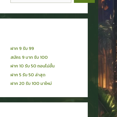
Recent Posts
ฝาก 9 รับ 99
สมัคร 9 บาท รับ 100
ฝาก 10 รับ 50 ถอนไม่อั้น
ฝาก 5 รับ 50 ล่าสุด
ฝาก 20 รับ 100 มาใหม่