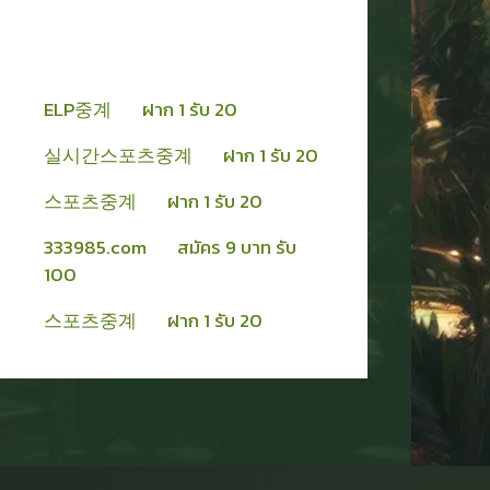
Recent
Comments
ELP중계
บน
ฝาก 1 รับ 20
실시간스포츠중계
บน
ฝาก 1 รับ 20
스포츠중계
บน
ฝาก 1 รับ 20
333985.com
บน
สมัคร 9 บาท รับ
100
스포츠중계
บน
ฝาก 1 รับ 20