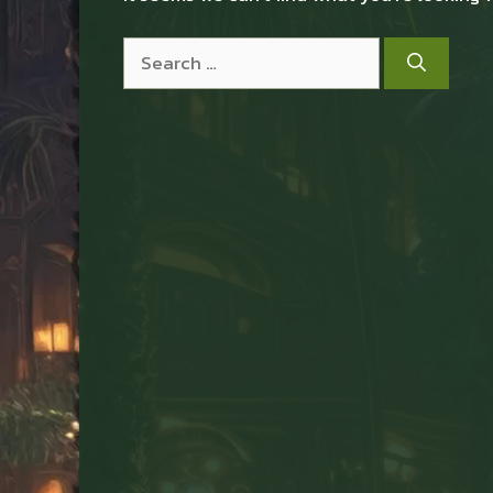
Search
for: